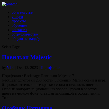
об агентстве
услуги
проекты
обучение
контакты
сотрудничество
обсудить свадьбу
Select Page
Павильон Majestic
by
Vlad
|
Dec 12, 2023
|
Портфолио
Портфолио / Backstage Павильон Majestic 7
месяцевподготовки 250 гостей 3 локации Магия осени и игра
багровых оттенков, все краски сезона и нежность цветов.
Особый колорит национальных узоров Грузии в золотом
цвете на черном фоне, ставшая изюминкой в оформлении.
Тот...
Особняк Путилова