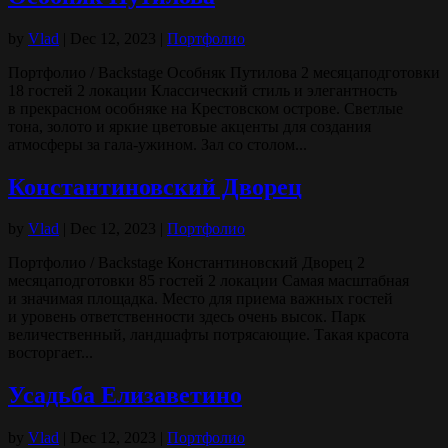
by
Vlad
|
Dec 12, 2023
|
Портфолио
Портфолио / Backstage Особняк Путилова 2 месяцаподготовки
18 гостей 2 локации Классический стиль и элегантность
в прекрасном особняке на Крестовском острове. Светлые
тона, золото и яркие цветовые акценты для создания
атмосферы за гала-ужином. Зал со столом...
Константиновский Дворец
by
Vlad
|
Dec 12, 2023
|
Портфолио
Портфолио / Backstage Константиновский Дворец 2
месяцаподготовки 85 гостей 2 локации Самая масштабная
и значимая площадка. Место для приема важных гостей
и уровень ответственности здесь очень высок. Парк
величественный, ландшафты потрясающие. Такая красота
восторгает...
Усадьба Елизаветино
by
Vlad
|
Dec 12, 2023
|
Портфолио