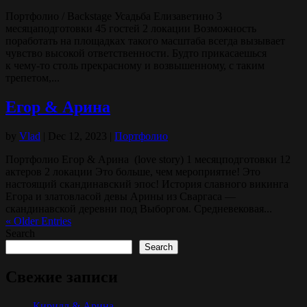
Портфолио / Backstage Усадьба Елизаветино 3
месяцаподготовки 45 гостей 2 локации Возможность
поработать на площадках такого масштаба всегда вызывает
чувство высокой ответственности. Будто прикасаешься
к чему-то столь прекрасному и возвышенному, с таким
трепетом,...
Егор & Арина
by
Vlad
|
Dec 12, 2023
|
Портфолио
Портфолио Егор & Арина (love story) 1 месяцподготовки 12
актеров 2 локации Это больше, чем мероприятие! Это
настоящий скандинавский эпос! История славного викинга
Егора и златовласой девы Арины из Сваргаса —
скандинавской деревни под Выборгом. Средневековая...
« Older Entries
Search
Search
Свежие записи
Кирилл & Арина