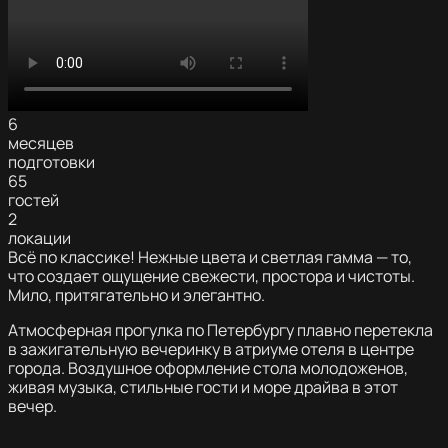
6
месяцев
подготовки
65
гостей
2
локации
Всё по классике! Нежные цвета и светлая гамма — то,
что создает ощущение свежести, простора и чистоты.
Мило, притягательно и элегантно.
Атмосферная прогулка по Петербургу плавно перетекла
в зажигательную вечеринку в атриуме отеля в центре
города. Воздушное оформление стола молодоженов,
живая музыка, стильные гости и море драйва в этот
вечер.